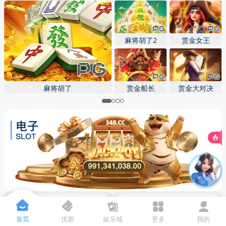
先点击
，再
“添加到主屏幕”
麻将胡了2
赏金女王
麻将胡了
赏金船长
赏金大对决
首页
优惠
娱乐城
更多
我的